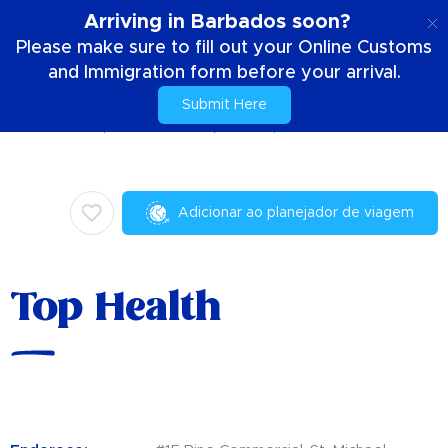
PT
Arriving in Barbados soon?
Please make sure to fill out your Online Customs
and Immigration form before your arrival.
Submit Here
Casa
Coisas para fazer
Compras
Top Health
Adicionar ao planejador de viagem
Top Health