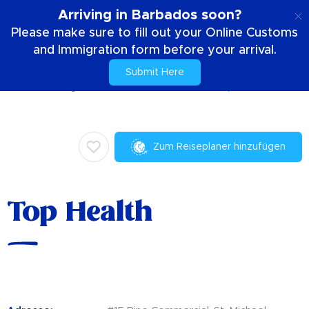
DE
Arriving in Barbados soon?
Please make sure to fill out your Online Customs
and Immigration form before your arrival.
Submit Here
Zuhause
Dinge die zu tun sind
Einkaufen
Top Health
Zum Reiseplaner hinzufügen
Top Health