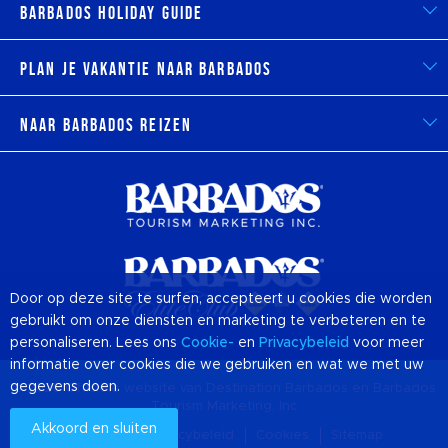
Barbados Holiday Guide
Plan je vakantie naar Barbados
Naar Barbados reizen
Door op deze site te surfen, accepteert u cookies die worden
gebruikt om onze diensten en marketing te verbeteren en te
personaliseren. Lees ons
Cookie-
en
Privacybeleid
voor meer
informatie over cookies die we gebruiken en wat we met uw
gegevens doen.
© 2026 Officiële website van Destination
Barbados
en Barbados
Tourism Marketing, Inc
Akkoord en sluiten
Over ons
Privacybeleid
Cookies
Sitemap