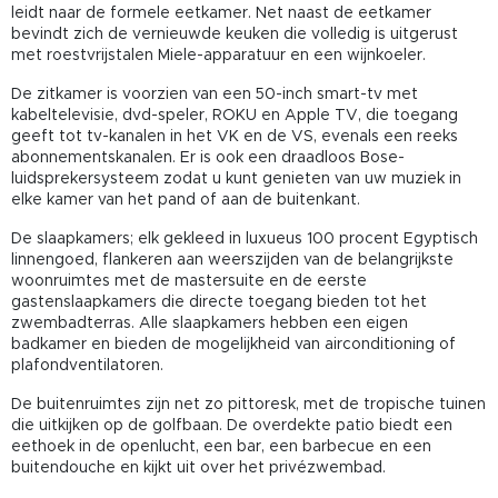
leidt naar de formele eetkamer. Net naast de eetkamer
bevindt zich de vernieuwde keuken die volledig is uitgerust
met roestvrijstalen Miele-apparatuur en een wijnkoeler.
De zitkamer is voorzien van een 50-inch smart-tv met
kabeltelevisie, dvd-speler, ROKU en Apple TV, die toegang
geeft tot tv-kanalen in het VK en de VS, evenals een reeks
abonnementskanalen. Er is ook een draadloos Bose-
luidsprekersysteem zodat u kunt genieten van uw muziek in
elke kamer van het pand of aan de buitenkant.
De slaapkamers; elk gekleed in luxueus 100 procent Egyptisch
linnengoed, flankeren aan weerszijden van de belangrijkste
woonruimtes met de mastersuite en de eerste
gastenslaapkamers die directe toegang bieden tot het
zwembadterras. Alle slaapkamers hebben een eigen
badkamer en bieden de mogelijkheid van airconditioning of
plafondventilatoren.
De buitenruimtes zijn net zo pittoresk, met de tropische tuinen
die uitkijken op de golfbaan. De overdekte patio biedt een
eethoek in de openlucht, een bar, een barbecue en een
buitendouche en kijkt uit over het privézwembad.