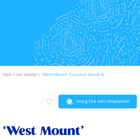
Huis
Uw verblijf
‘West Mount’ Coconut Grove 8
Voeg toe aan reisplanner
‘West Mount’