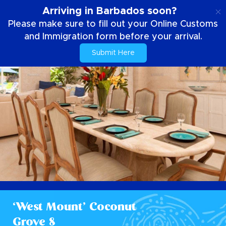
NL
Arriving in Barbados soon?
Please make sure to fill out your Online Customs
and Immigration form before your arrival.
Submit Here
‘West Mount’ Coconut
Grove 8