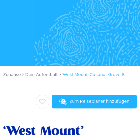
Zuhause
Dein Aufenthalt
‘West Mount’ Coconut Grove 8
Zum Reiseplaner hinzufügen
‘West Mount’