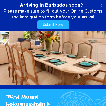
DE
Arriving in Barbados soon?
Please make sure to fill out your Online Customs
and Immigration form before your arrival.
Submit Here
'West Mount'
Kokosnusshain 8