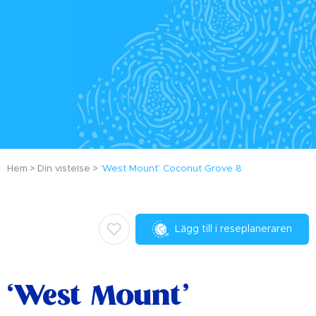
Hem
Din vistelse
‘West Mount’ Coconut Grove 8
Lägg till i reseplaneraren
‘West Mount’