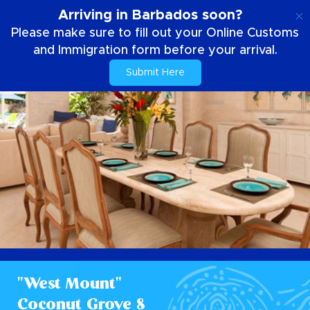
SE
Arriving in Barbados soon?
Please make sure to fill out your Online Customs
and Immigration form before your arrival.
Submit Here
"West Mount"
Coconut Grove 8