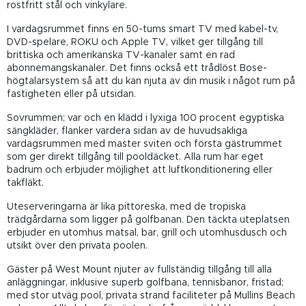
rostfritt stål och vinkylare.
I vardagsrummet finns en 50-tums smart TV med kabel-tv,
DVD-spelare, ROKU och Apple TV, vilket ger tillgång till
brittiska och amerikanska TV-kanaler samt en rad
abonnemangskanaler. Det finns också ett trådlöst Bose-
högtalarsystem så att du kan njuta av din musik i något rum på
fastigheten eller på utsidan.
Sovrummen; var och en klädd i lyxiga 100 procent egyptiska
sängkläder, flanker vardera sidan av de huvudsakliga
vardagsrummen med master sviten och första gästrummet
som ger direkt tillgång till pooldäcket. Alla rum har eget
badrum och erbjuder möjlighet att luftkonditionering eller
takfläkt.
Uteserveringarna är lika pittoreska, med de tropiska
trädgårdarna som ligger på golfbanan. Den täckta uteplatsen
erbjuder en utomhus matsal, bar, grill och utomhusdusch och
utsikt över den privata poolen.
Gäster på West Mount njuter av fullständig tillgång till alla
anläggningar, inklusive superb golfbana, tennisbanor, fristad;
med stor utväg pool, privata strand faciliteter på Mullins Beach