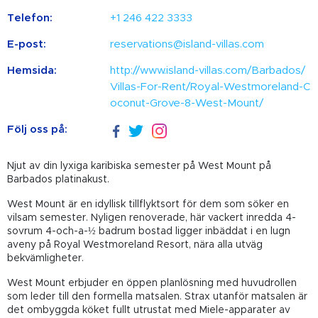
Telefon:
+1 246 422 3333
E-post:
reservations@island-villas.com
Hemsida:
http://www.island-villas.com/Barbados/
Villas-For-Rent/Royal-Westmoreland-C
oconut-Grove-8-West-Mount/
Följ oss på:
Njut av din lyxiga karibiska semester på West Mount på
Barbados platinakust.
West Mount är en idyllisk tillflyktsort för dem som söker en
vilsam semester. Nyligen renoverade, här vackert inredda 4-
sovrum 4-och-a-½ badrum bostad ligger inbäddat i en lugn
aveny på Royal Westmoreland Resort, nära alla utväg
bekvämligheter.
West Mount erbjuder en öppen planlösning med huvudrollen
som leder till den formella matsalen. Strax utanför matsalen är
det ombyggda köket fullt utrustat med Miele-apparater av