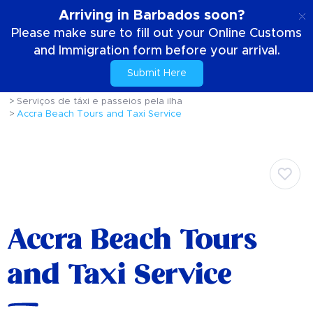
PT
Arriving in Barbados soon?
Please make sure to fill out your Online Customs
and Immigration form before your arrival.
Submit Here
Casa
Sua estadia
Conhecendo a Ilha
Serviços de táxi e passeios pela ilha
Accra Beach Tours and Taxi Service
Accra Beach Tours
and Taxi Service