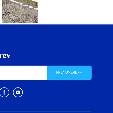
rev
PRENUMERERA