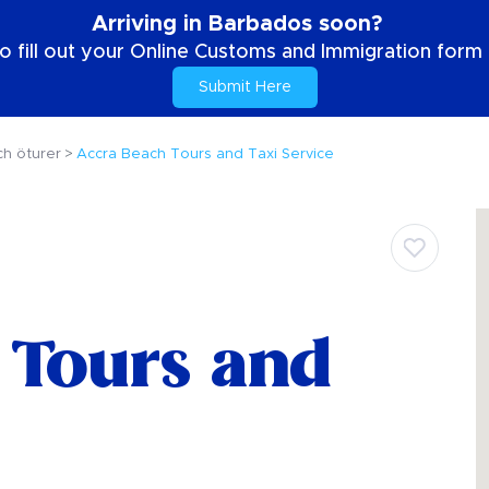
Arriving in Barbados soon?
o fill out your Online Customs and Immigration form b
Submit Here
ch öturer
Accra Beach Tours and Taxi Service
 Tours and