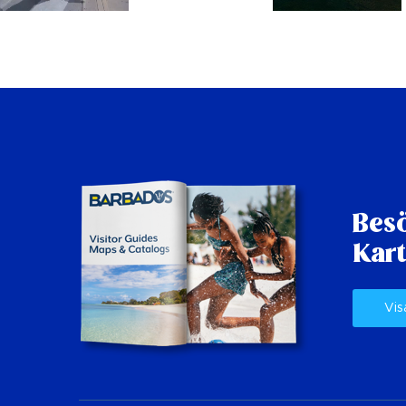
Besö
Kart
Vis