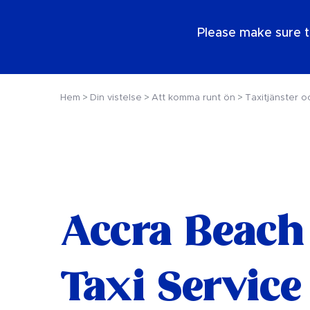
SE
Please make sure t
Hem
Din vistelse
Att komma runt ön
Taxitjänster o
Accra Beach
Taxi Service