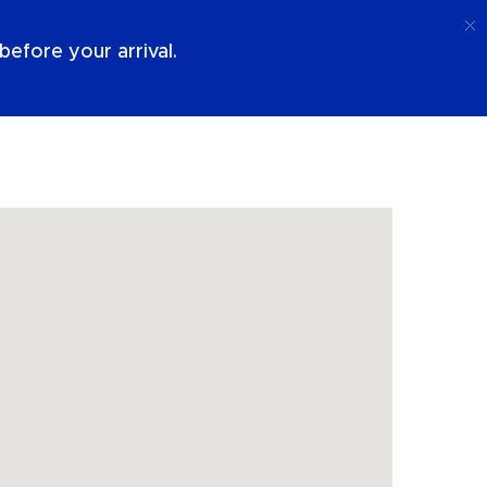
Ring Upp
Logga In
Om Oss
efore your arrival.