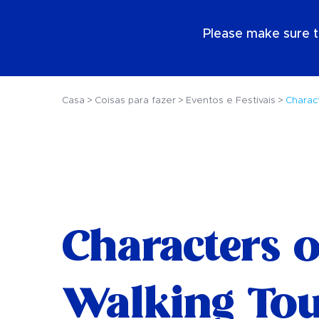
PT
Please make sure t
Casa
Coisas para fazer
Eventos e Festivais
Charac
Characters 
Walking Tou