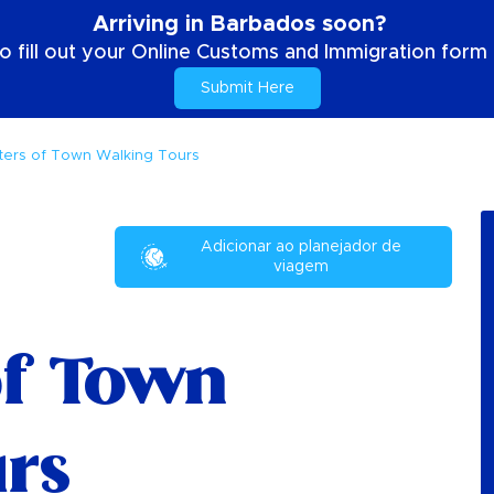
Arriving in Barbados soon?
o fill out your Online Customs and Immigration form b
Submit Here
ters of Town Walking Tours
Adicionar ao planejador de
viagem
of Town
rs