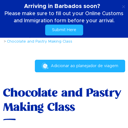
PT
Arriving in Barbados soon?
Please make sure to fill out your Online Customs
and Immigration form before your arrival.
Submit Here
Casa
Coisas para fazer
Eventos e Festivais
Chocolate and Pastry Making Class
Adicionar ao planejador de viagem
Chocolate and Pastry
Making Class