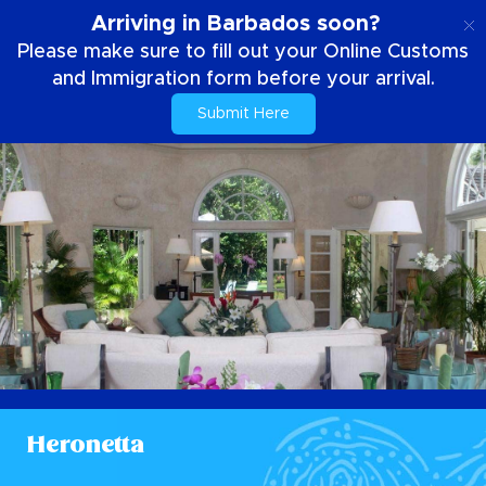
PT
Arriving in Barbados soon?
Please make sure to fill out your Online Customs
and Immigration form before your arrival.
Submit Here
Heronetta