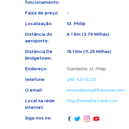
funcionamento:
Faixa de preço:
-
Localização:
St. Philip
Distância do
6.1 Km (3.79 Milhas)
aeroporto:
Distância De
18.1 Km (11.25 Milhas)
Bridgetown:
Endereço:
Guindaste, st. Philip
telefone:
246-423-6220
O email:
reservations@thecrane.com
Local na rede
http://www.thecrane.com
Internet:
Siga-nos no: