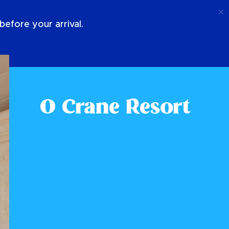
Ligar
Conecte-Se
Sobre Nós
efore your arrival.
O Crane Resort