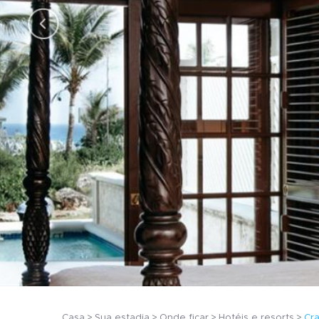
Casa
Sua estadia
Onde ficar
Hotéis e resorts
Cr