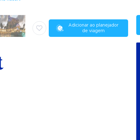
Adicionar ao planejador
de viagem
t