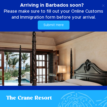
IT
Arriving in Barbados soon?
Please make sure to fill out your Online Customs
and Immigration form before your arrival.
Submit Here
The Crane Resort