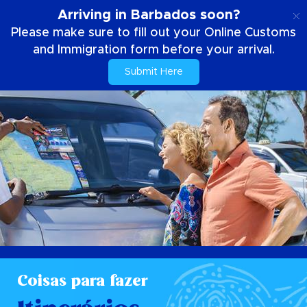
PT
Arriving in Barbados soon?
Please make sure to fill out your Online Customs
and Immigration form before your arrival.
Submit Here
Coisas para fazer