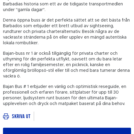
Barbadias historia som ett av de tidigaste transportmedlen
under "gamla dagar".
Denna öppna buss är det perfekta sättet att se det bästa från
Barbados som erbjuder ett brett utbud av sightseeing,
rundturer och privata charteralternativ. Besök några av de
vackraste stränderna på ön eller upplev en mängd autentiska
lokala rombutiker.
Bajan-buss nr 1 är också tillgänglig för privata charter och
uthyrning för din perfekta utflykt, oavsett om du bara letar
efter en rolig familjesemester, en picknick, kanske en
oförglömlig bröllopsö-stil eller till och med bara turnerar denna
vackra ö.
Bajan Bus # 1 erbjuder en vänlig och optimistisk reseguide, en
professionell och erfaren förare, sittplatser för upp till 30
personer, ljudsystem runt bussen för den ultimata Bajan-
upplevelsen och dryck och matpaket baserat på dina behov.
Skriva ut