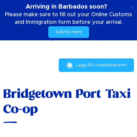
SE
Arriving in Barbados soon?
Please make sure to fill out your Online Customs
and Immigration form before your arrival.
Submit Here
Hem
Din vistelse
Bridgetown Port Taxi Co-op
Lägg till i reseplaneraren
Bridgetown Port Taxi
Co-op