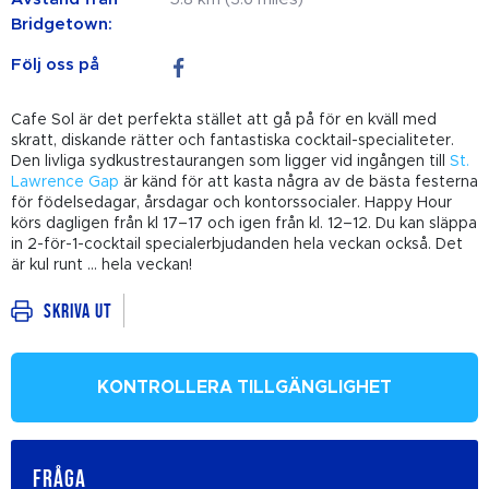
Bridgetown:
Följ oss på
Cafe Sol är det perfekta stället att gå på för en kväll med
skratt, diskande rätter och fantastiska cocktail-specialiteter.
Den livliga sydkustrestaurangen som ligger vid ingången till
St.
Lawrence Gap
är känd för att kasta några av de bästa festerna
för födelsedagar, årsdagar och kontorssocialer. Happy Hour
körs dagligen från kl 17–17 och igen från kl. 12–12. Du kan släppa
in 2-för-1-cocktail specialerbjudanden hela veckan också. Det
är kul runt ... hela veckan!
Skriva ut
KONTROLLERA TILLGÄNGLIGHET
FRÅGA