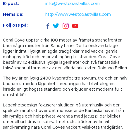
E-post:
info@westcoastvillas.com
Hemsida:
http://www.westcoastvillas.com
Följ oss på:
Coral Cove upptar cirka 100 meter av främsta strandfronten
bara några minuter från Sandy Lane. Detta önskvärda läge
ligger intimt i lyxigt anlagda trädgårdar med vackra, gamla
mahogny träd och en privat ingång till stranden. Coral Cove
består av 12 exklusiva lyxiga lägenheter och två fantastiska
takvåningar utformade av den kända arkitekten Roldano Bellori.
The Ivy är en lyxig 2400 kvadratfot tre sovrum, tre och en halv
badrum stranden lägenhet; Inredningen har blivit elegant
inredd enligt högsta standard och erbjuder ett modernt fullt
utrustat kök.
Lägenhetsdesign fokuserar slutligen på utomhusliv och ger
spektakulär utsikt över det mousserande Karibiska havet från
sin rymliga och helt privata veranda med jacuzzi, där blicket
omedelbart dras till safirvattnet och sträcker av fin vit
sandkramning nära Coral Coves vackert välskötta trädgårdar.