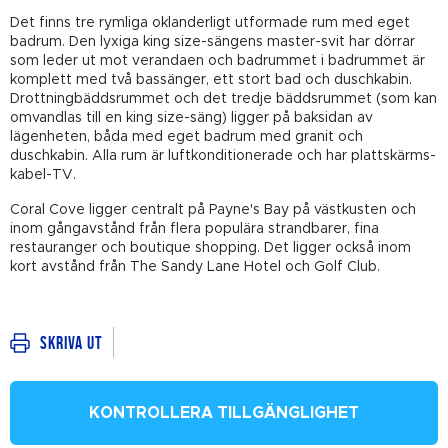
Det finns tre rymliga oklanderligt utformade rum med eget
badrum. Den lyxiga king size-sängens master-svit har dörrar
som leder ut mot verandaen och badrummet i badrummet är
komplett med två bassänger, ett stort bad och duschkabin.
Drottningbäddsrummet och det tredje bäddsrummet (som kan
omvandlas till en king size-säng) ligger på baksidan av
lägenheten, båda med eget badrum med granit och
duschkabin. Alla rum är luftkonditionerade och har plattskärms-
kabel-TV.
Coral Cove ligger centralt på Payne's Bay på västkusten och
inom gångavstånd från flera populära strandbarer, fina
restauranger och boutique shopping. Det ligger också inom
kort avstånd från The Sandy Lane Hotel och Golf Club.
Skriva ut
KONTROLLERA TILLGÄNGLIGHET