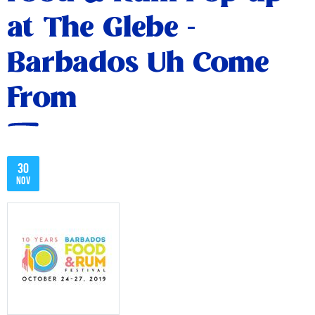
at The Glebe -
Barbados Uh Come
From
30
nov