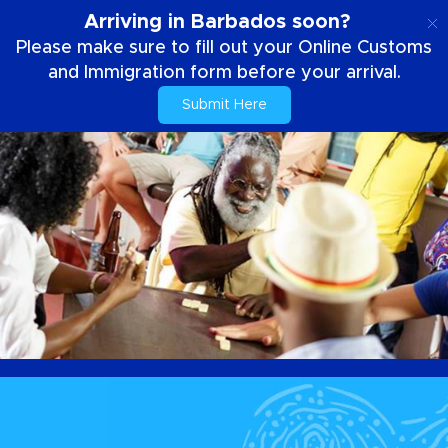
SE
Arriving in Barbados soon?
Please make sure to fill out your Online Customs
and Immigration form before your arrival.
Submit Here