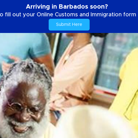
Arriving in Barbados soon?
o fill out your Online Customs and Immigration form b
Submit Here