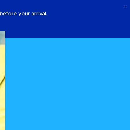
Chiamata
Login
Chi Siamo
efore your arrival.