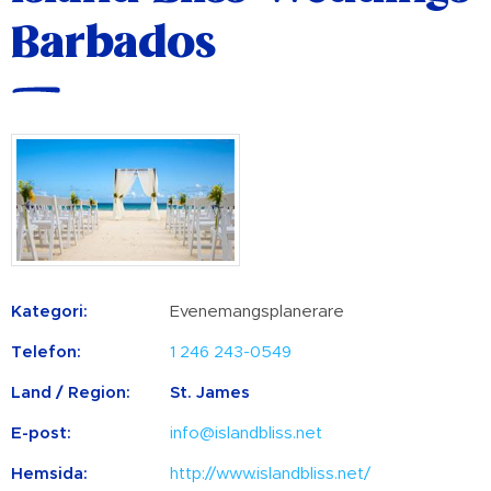
Barbados
Kategori:
Evenemangsplanerare
Telefon:
1 246 243-0549
Land / Region:
St. James
E-post:
info@islandbliss.net
Hemsida:
http://www.islandbliss.net/