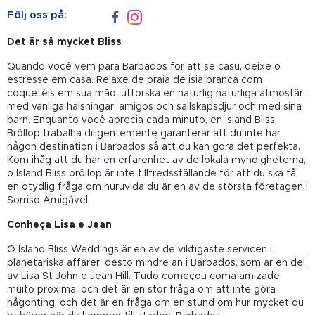
Följ oss på:
Det är så mycket Bliss
Quando você vem para Barbados för att se casu, deixe o
estresse em casa. Relaxe de praia de isia branca com
coquetéis em sua mão, utforska en naturlig naturliga atmosfär,
med vänliga hälsningar, amigos och sällskapsdjur och med sina
barn. Enquanto você aprecia cada minuto, en Island Bliss
Bröllop trabalha diligentemente garanterar att du inte har
någon destination i Barbados så att du kan göra det perfekta.
Kom ihåg att du har en erfarenhet av de lokala myndigheterna,
o Island Bliss bröllop är inte tillfredsställande för att du ska få
en otydlig fråga om huruvida du är en av de största företagen i
Sorriso Amigável.
Conheça Lisa e Jean
O Island Bliss Weddings är en av de viktigaste servicen i
planetariska affärer, desto mindre än i Barbados, som är en del
av Lisa St John e Jean Hill. Tudo começou coma amizade
muito proxima, och det är en stor fråga om att inte göra
någonting, och det är en fråga om en stund om hur mycket du