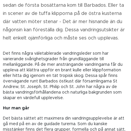
sedan de första bosättarna kom till Barbados. Eller ta
in scener av de tuffa klipporna på de östra kusterna
där vatten möter stenar - Det är mer hisnande än du
någonsin kan föreställa dig. Dessa vandringsutsikter är
helt enkelt ojämförliga och måste ses och upplevas.
Det finns några väletablerade vandringsleder som har
varierande svårighetsgrader från grundläggande till
mellanliggande. På de mer ansträngande vandringarna får du
uppleva att klättra uppför en brant kulle eller klippformation
eller hitta dig igenom en tät tropisk skog. Dessa spår finns
övervägande runt Barbados östkust där församlingarna St
Andrew, St. Joseph, St. Philip och St. John har några av de
bästa vandringsförhållandena och naturliga bakgrunden som
skapar en värdefull upplevelse.
Hur man går
Det bästa sättet att maximera din vandringsupplevelse är att
gå med på en av de guidade turerna. Som du kanske
misstänker finns det flera grupper, formella och på annat sätt,