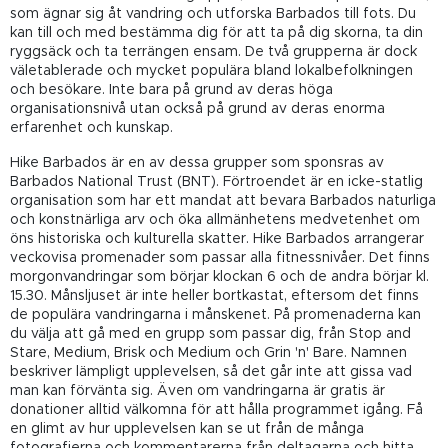
som ägnar sig åt vandring och utforska Barbados till fots. Du
kan till och med bestämma dig för att ta på dig skorna, ta din
ryggsäck och ta terrängen ensam. De två grupperna är dock
väletablerade och mycket populära bland lokalbefolkningen
och besökare. Inte bara på grund av deras höga
organisationsnivå utan också på grund av deras enorma
erfarenhet och kunskap.
Hike Barbados är en av dessa grupper som sponsras av
Barbados National Trust (BNT). Förtroendet är en icke-statlig
organisation som har ett mandat att bevara Barbados naturliga
och konstnärliga arv och öka allmänhetens medvetenhet om
öns historiska och kulturella skatter. Hike Barbados arrangerar
veckovisa promenader som passar alla fitnessnivåer. Det finns
morgonvandringar som börjar klockan 6 och de andra börjar kl.
15.30. Månsljuset är inte heller bortkastat, eftersom det finns
de populära vandringarna i månskenet. På promenaderna kan
du välja att gå med en grupp som passar dig, från Stop and
Stare, Medium, Brisk och Medium och Grin 'n' Bare. Namnen
beskriver lämpligt upplevelsen, så det går inte att gissa vad
man kan förvänta sig. Även om vandringarna är gratis är
donationer alltid välkomna för att hålla programmet igång. Få
en glimt av hur upplevelsen kan se ut från de många
fotografierna och kommentarerna från deltagarna och hitta