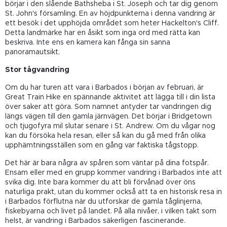
börjar i den slående Bathsheba i St. Joseph och tar dig genom
St. John's församling. En av höjdpunkterna i denna vandring är
ett besök i det upphöjda området som heter Hackelton's Cliff.
Detta landmärke har en åsikt som inga ord med rätta kan
beskriva. Inte ens en kamera kan fånga sin sanna
panoramautsikt.
Stor tågvandring
Om du har turen att vara i Barbados i början av februari, är
Great Train Hike en spännande aktivitet att lägga till i din lista
över saker att göra. Som namnet antyder tar vandringen dig
längs vägen till den gamla järnvägen. Det börjar i Bridgetown
och tjugofyra mil slutar senare i St. Andrew. Om du vågar nog
kan du försöka hela resan, eller så kan du gå med från olika
upphämtningsställen som en gång var faktiska tågstopp.
Det här är bara några av spåren som väntar på dina fotspår.
Ensam eller med en grupp kommer vandring i Barbados inte att
svika dig. Inte bara kommer du att bli förvånad över öns
naturliga prakt, utan du kommer också att ta en historisk resa in
i Barbados förflutna när du utforskar de gamla tåglinjerna,
fiskebyarna och livet på landet. På alla nivåer, i vilken takt som
helst, är vandring i Barbados säkerligen fascinerande.