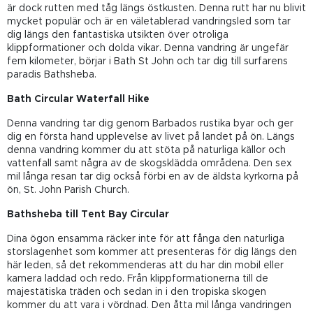
är dock rutten med tåg längs östkusten. Denna rutt har nu blivit
mycket populär och är en väletablerad vandringsled som tar
dig längs den fantastiska utsikten över otroliga
klippformationer och dolda vikar. Denna vandring är ungefär
fem kilometer, börjar i Bath St John och tar dig till surfarens
paradis Bathsheba.
Bath Circular Waterfall Hike
Denna vandring tar dig genom Barbados rustika byar och ger
dig en första hand upplevelse av livet på landet på ön. Längs
denna vandring kommer du att stöta på naturliga källor och
vattenfall samt några av de skogsklädda områdena. Den sex
mil långa resan tar dig också förbi en av de äldsta kyrkorna på
ön, St. John Parish Church.
Bathsheba till Tent Bay Circular
Dina ögon ensamma räcker inte för att fånga den naturliga
storslagenhet som kommer att presenteras för dig längs den
här leden, så det rekommenderas att du har din mobil eller
kamera laddad och redo. Från klippformationerna till de
majestätiska träden och sedan in i den tropiska skogen
kommer du att vara i vördnad. Den åtta mil långa vandringen