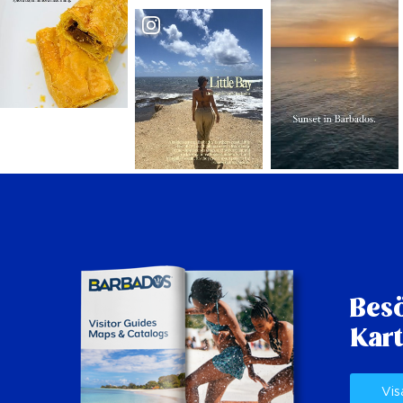
Besö
Kart
Vis