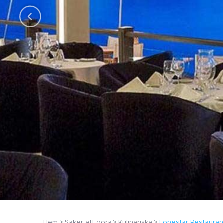
Hem
Saker att göra
Kulinariska
Lonestar Restauran