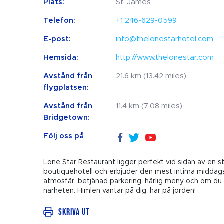
Plats:
St. James
Telefon:
+1 246-629-0599
E-post:
info@thelonestarhotel.com
Hemsida:
http://www.thelonestar.com
Avstånd från
21.6 km (13.42 miles)
flygplatsen:
Avstånd från
11.4 km (7.08 miles)
Bridgetown:
Följ oss på
Lone Star Restaurant ligger perfekt vid sidan av en s
boutiquehotell och erbjuder den mest intima midda
atmosfär, betjänad parkering, härlig meny och om du s
närheten. Himlen väntar på dig, här på jorden!
Skriva ut