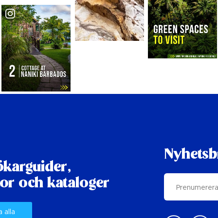
Nyhetsb
karguider,
or och kataloger
a alla