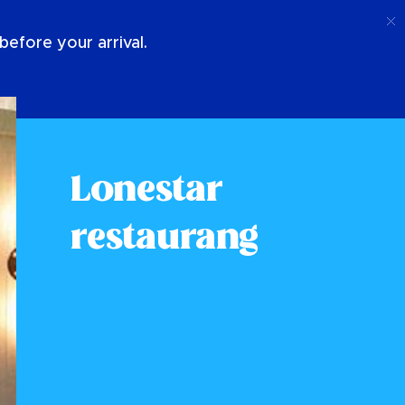
Ring Upp
Logga In
Om Oss
efore your arrival.
Lonestar
restaurang