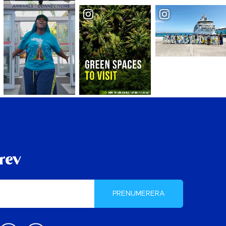
rev
PRENUMERERA