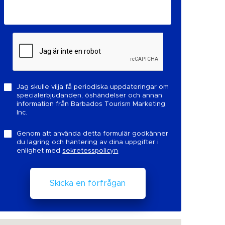
Jag skulle vilja få periodiska uppdateringar om
specialerbjudanden, öshändelser och annan
information från Barbados Tourism Marketing,
Inc.
Genom att använda detta formulär godkänner
du lagring och hantering av dina uppgifter i
enlighet med
sekretesspolicyn