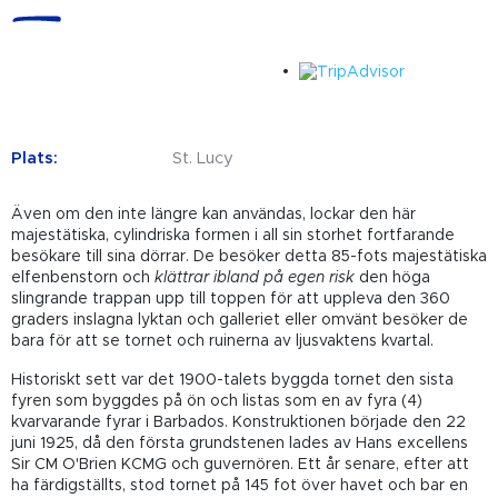
Plats:
St. Lucy
Även om den inte längre kan användas, lockar den här
majestätiska, cylindriska formen i all sin storhet fortfarande
besökare till sina dörrar. De besöker detta 85-fots majestätiska
elfenbenstorn och
klättrar ibland på egen risk
den höga
slingrande trappan upp till toppen för att uppleva den 360
graders inslagna lyktan och galleriet eller omvänt besöker de
bara för att se tornet och ruinerna av ljusvaktens kvartal.
Historiskt sett var det 1900-talets byggda tornet den sista
fyren som byggdes på ön och listas som en av fyra (4)
kvarvarande fyrar i Barbados. Konstruktionen började den 22
juni 1925, då den första grundstenen lades av Hans excellens
Sir CM O'Brien KCMG och guvernören. Ett år senare, efter att
ha färdigställts, stod tornet på 145 fot över havet och bar en