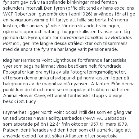
fyr som gav två vita strålande blinkningar med femton
sekunders intervall. Den fyren (officiellt tänd av hans excellens
WCF Robertson, guvernör den 1 april 1926) användes för att ge
en navigationsvarning till fartyg att hålla sig borta från norra
kusten, eller annars gå vilse för den slitande bränningen,
ojämna klippor och naturligt huggen kalksten fransar som låg
gömda där. Fyren, som för
närvarande förvaltas av Barbados
Port Inc
, ger inte längre dessa stråleblixtar och tillsammans
med de andra tre fyrarna har länge varit pensionerade.
Idag har Harrisons Point Lighthouse fortfarande fantastiska
vyer som sägs ha lämnat vissa besökare helt förundrade.
Fotografer kan dra nytta av alla fotograferingsmöjligheter,
eftersom denna unika utsiktspunkt på norra kusten ligger på
bakgrunden av de magnifika blå nyanser i Atlanten. Från denna
punkt kan du till och med se en populär attraktion i närheten,
Animal Flower Cave, ett annat fantastiskt stopp vid varje
besök i St. Lucy.
I synnerhet ligger North Point också intill det som en gång var
United States Naval Facility, Barbados (NAVFAC Barbados)
som arbetade på ön i 22 år från oktober 1957 till mars 1979.
Platsen identifierades vid den tiden som ett utmärkt läge att
använda ekolod för att söka i Atlanten efter sovjetiska