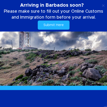
SE
Arriving in Barbados soon?
Please make sure to fill out your Online Customs
and Immigration form before your arrival.
Submit Here