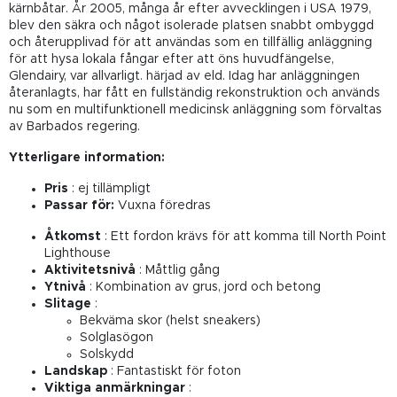
kärnbåtar. År 2005, många år efter avvecklingen i USA 1979,
blev den säkra och något isolerade platsen snabbt ombyggd
och återupplivad för att användas som en tillfällig anläggning
för att hysa lokala fångar efter att öns huvudfängelse,
Glendairy, var allvarligt. härjad av eld. Idag har anläggningen
återanlagts, har fått en fullständig rekonstruktion och används
nu som en multifunktionell medicinsk anläggning som förvaltas
av Barbados regering.
Ytterligare information:
Pris
: ej tillämpligt
Passar för:
Vuxna föredras
Åtkomst
: Ett fordon krävs för att komma till North Point
Lighthouse
Aktivitetsnivå
: Måttlig gång
Ytnivå
: Kombination av grus, jord och betong
Slitage
:
Bekväma skor (helst sneakers)
Solglasögon
Solskydd
Landskap
: Fantastiskt för foton
Viktiga anmärkningar
: