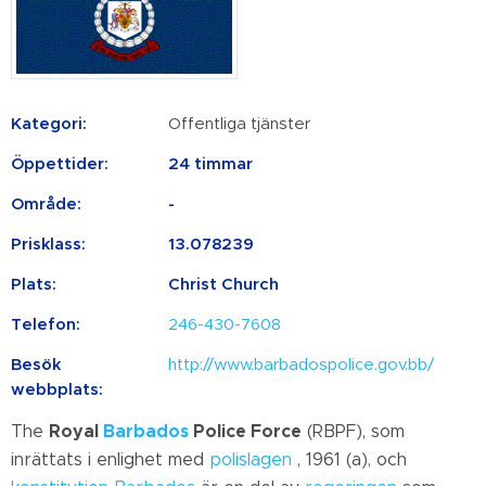
Kategori:
Offentliga tjänster
Öppettider:
24 timmar
Område:
-
Prisklass:
13.078239
Plats:
Christ Church
Telefon:
246-430-7608
Besök
http://www.barbadospolice.gov.bb/
webbplats:
The
Royal
Barbados
Police Force
(RBPF), som
inrättats i enlighet med
polislagen
, 1961 (a), och