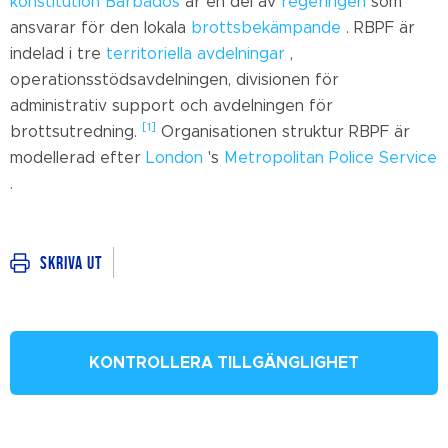
konstitution Barbados
är en del av
regeringen
som
ansvarar för den lokala
brottsbekämpande
.
RBPF är
indelad i tre
territoriella avdelningar
,
operationsstödsavdelningen, divisionen för
administrativ support och avdelningen för
[1]
brottsutredning.
Organisationen struktur RBPF är
modellerad efter
London
's
Metropolitan Police Service
.
Skriva ut
KONTROLLERA TILLGÄNGLIGHET