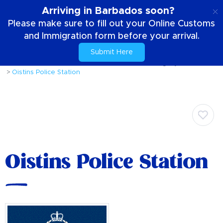
SE
Arriving in Barbados soon?
Please make sure to fill out your Online Customs
and Immigration form before your arrival.
Submit Here
Hem
Din vistelse
Att komma runt ön
Offentliga tjänster
Oistins Police Station
Oistins Police Station