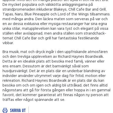
De mycket populära och välskötta anläggningarna på
strandpromenaden inkluderar Blakeys, Chill Cafe Bar and Grill,
Tapas, Naru, Blue Pineapple och Lord of the Wings tillsammans
med många andra. Den läckra maten som serveras på var och
en av dessa exklusiva eller mysiga restauranger har sina egna
unika stilar, matupplevelsen kan vara tyst och elegant på vissa
ställen eller avslappnad, men andra ställen som strandchack-
temat Chill Cafe Bar och grill har fantastiska festliknande
vibbar.
Bra musik, mat och dryck ingår i den uppfriskande atmosfären
och den trevliga upplevelsen av Richard Haynes Boardwalk.
Detta är en idealisk plats att besöka med familj, vänner eller
ens ensam. Dessutom är det barnvänligt såväl som
husdjursvänligt. Det är en plats där en underbar blandning av
individer använder utrymmet varje dag för fritid, motion eller
rekreation. Richard Haynes Boardwalk är en plats där du kan
besöka om och om igen och aldrig bli uttråkad, det finns alltid
någonstans att gå för första gången eller hoppa in i en gammal
favorit, det kommer garanterat att finnas någon ny person att
träffas eller något spännande att se.
Skriva ut