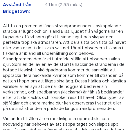
Avstånd från
4.1 km (2.55 miles)
Bridgetown:
Att ta en promenad längs strandpromenadens avkopplande
sträcka är lugnt och ön Island Bliss. Ljudet från vågorna har en
lugnande effekt som gör ditt sinne lugnt och skapar den
perfekta tropiska atmosfären. Att bara sitta och titta på havet
eller vada djupt i det svala vattnet för att observera fiskarna i
fiskarna är ibland all underhållning som behövs.
Strandpromenaden är ett utmärkt ställe att observera vilda
djur. Som en del av en av de största häckande stränderna i de
hotade Hawksbill-sköldpaddorna kommer du sannolikt att
upptäcka flera häckande kvinnor som kommer till stranden på
natten i hopp om att lägga sina ägg. Dessa härliga och känsliga
varelser är en syn att se när de noggrant bedriver sin
verksamhet, och spädbarnen (kläckarna) är "åh så bedårande"
efter att de kläckts och försöker resa till havet. Olika typer av
sjöfåglar och andra marina djur kan observeras i vattnet eller
på de små stränderna prickade längs strandpromenaden.
Vid andra tillfällen är en mer livlig och optimistisk scen
nödvändig när behovet av att släppa taget och släppa upp
uppstår finns det en mängd platser att dyka in och ha det bra.