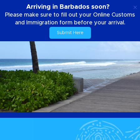
SE
Arriving in Barbados soon?
Please make sure to fill out your Online Customs
and Immigration form before your arrival.
Submit Here