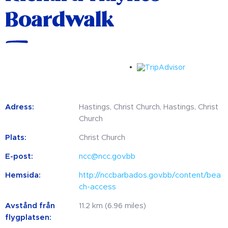
Boardwalk
Adress:
Hastings, Christ Church, Hastings, Christ
Church
Plats:
Christ Church
E-post:
ncc@ncc.gov.bb
Hemsida:
http://nccbarbados.gov.bb/content/bea
ch-access
Avstånd från
11.2 km (6.96 miles)
flygplatsen: