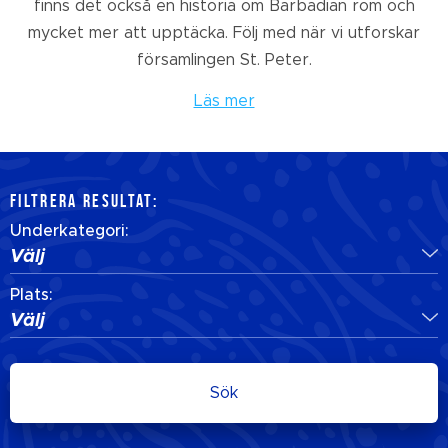
finns det också en historia om Barbadian rom och
mycket mer att upptäcka. Följ med när vi utforskar
församlingen St. Peter.
Läs mer
FILTRERA RESULTAT:
Underkategori:
Välj
Plats:
Välj
Sök