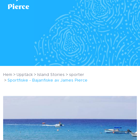
Pierce
Hem
Upptäck
Island Stories
sporter
Sportfiske - Bajanfiske av James Pierce