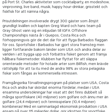
på Port St. Charles aktiviteter som cocktailparty, en modeshow,
vinprovning, live band, musik, happy hour-drinkar, grisstekt och
fiskfisk för att nämna några.
Prisutdelningen involverade drygt 300 gäster som åtnjöt
grundligt kvällen och kapten Greg Ward och hans team på
Gray Ghost vann sig en inbjudan till IGFA Offshore
Championships nästa år i Quepos, Costa Rica och
förhoppningsvis gör de det där för att flyga Barbados flaggan
för oss. Sportsfiske i Barbados har gjort stora framsteg men
ligger fortfarande bakom länder som USA och andra delar av
världen i att bygga upp och förbättra fisket genom att främja
hållbara fiskemetoder. Klubben har flyttat för att släppa
orienterade metoder för hotade arter som Billfish, men krävde
rättshjälp för att ta itu med de andra 98% av stora pelagiska
fiskar som fångas av kommersiella intressen.
Framgångsrika förvaltningsprogram på platser som USA, Costa
Rica och andra har skördat enorma fördelar, medan i USA
ensamma undersökningar har visat att det finns dubbelt så
många sportfiskare (40 miljoner) som golfare och ännu mer än
golfare (24,4 miljoner) och tennisspelare (10,4 miljoner)
kombineras! Med en sammanlagd ekonomisk produktion i USA
ensam på över 115 miljarder dollar, gör idrotten för sportfiske