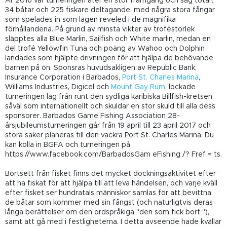
År 2016 var turneringen åter en stor framgång och såg totalt
34 båtar och 225 fiskare deltagande, med några stora fångar
som spelades in som lagen reveled i de magnifika
förhållandena. På grund av minsta vikter av troféstorlek
släpptes alla Blue Marlin, Sailfish och White marlin, medan en
del trofé Yellowfin Tuna och poäng av Wahoo och Dolphin
landades som hjälpte drivningen för att hjälpa de behövande
barnen på ön. Sponsras huvudsakligen av Republic Bank,
Insurance Corporation i Barbados,
Port St. Charles Marina
,
Williams Industries, Digicel och
Mount Gay Rum
, lockade
turneringen lag från runt den sydliga karibiska Billfish-kretsen
såväl som internationellt och skuldar en stor skuld till alla dess
sponsorer. Barbados Game Fishing Association 28-
årsjubileumsturneringen går från 19 april till 23 april 2017 och
stora saker planeras till den vackra Port St. Charles Marina. Du
kan kolla in BGFA och turneringen på
https://www.facebook.com/BarbadosGam eFishing /? Fref = ts.
Bortsett från fisket finns det mycket dockningsaktivitet efter
att ha fiskat för att hjälpa till att leva händelsen, och varje kväll
efter fisket ser hundratals människor samlas för att bevittna
de båtar som kommer med sin fångst (och naturligtvis deras
långa berättelser om den ordspråkiga "den som fick bort "),
samt att gå med i festligheterna. I detta avseende hade kvällar