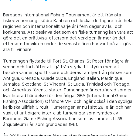
Barbados International Fishing Tournament är ett främsta
fiskeevenemang i södra Karibien och lockar deltagare från hela
regionen och internationellt varje år i fem dagar av kul och
konkurrens. Att beskriva det som en fiske turnering kan vara att
göra det en orättvisa, eftersom det verkligen är mer än det,
eftersom tonvikten under de senaste åren har varit på att göra
alla till vinnare.
Turneringen flyttade till Port St. Charles, St Peter för några år
sedan och fortsätter att gå från styrka till styrka med att
besöka vänner, sportfiskare och deras familjer från platser som
Antigua, Grenada, Guadeloupe, England, Italien, Martinique,
Jamaica, Skottland, St Vincent, St Lucia, Trinidad och Tobago,
och Amerikas förenta stater. Turneringen är certifierad som en
kvalificerad händelse för den årliga IGFA (International Game
Fishing Association) Offshore VM, och ingår också i den sydliga
karibiska Billfish Circuit. Turneringen är nu i sitt 28: e år, och har
vuxit ut ur tidigare inter-club turneringar som rymdes av
Barbados Game Fishing Association som just firade sitt 55-
årsjubileum i år, som grundades 1961.