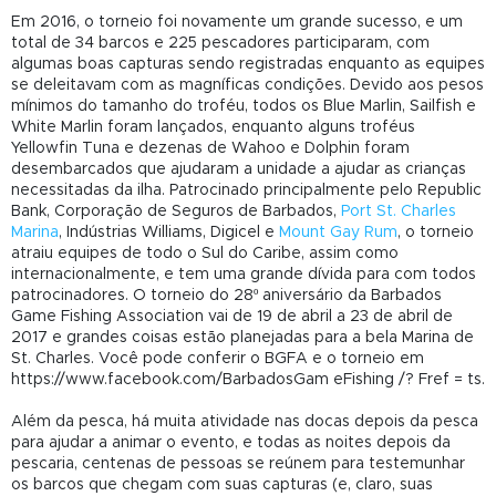
Em 2016, o torneio foi novamente um grande sucesso, e um
total de 34 barcos e 225 pescadores participaram, com
algumas boas capturas sendo registradas enquanto as equipes
se deleitavam com as magníficas condições. Devido aos pesos
mínimos do tamanho do troféu, todos os Blue Marlin, Sailfish e
White Marlin foram lançados, enquanto alguns troféus
Yellowfin Tuna e dezenas de Wahoo e Dolphin foram
desembarcados que ajudaram a unidade a ajudar as crianças
necessitadas da ilha. Patrocinado principalmente pelo Republic
Bank, Corporação de Seguros de Barbados,
Port St. Charles
Marina
, Indústrias Williams, Digicel e
Mount Gay Rum
, o torneio
atraiu equipes de todo o Sul do Caribe, assim como
internacionalmente, e tem uma grande dívida para com todos
patrocinadores. O torneio do 28º aniversário da Barbados
Game Fishing Association vai de 19 de abril a 23 de abril de
2017 e grandes coisas estão planejadas para a bela Marina de
St. Charles. Você pode conferir o BGFA e o torneio em
https://www.facebook.com/BarbadosGam eFishing /? Fref = ts.
Além da pesca, há muita atividade nas docas depois da pesca
para ajudar a animar o evento, e todas as noites depois da
pescaria, centenas de pessoas se reúnem para testemunhar
os barcos que chegam com suas capturas (e, claro, suas