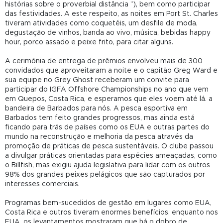
histórias sobre o proverbial distância ”), bem como participar
das festividades. A este respeito, as noites em Port St. Charles
tiveram atividades como coquetéis, um desfile de moda,
degustação de vinhos, banda ao vivo, música, bebidas happy
hour, porco assado e peixe frito, para citar alguns.
A cerimônia de entrega de prêmios envolveu mais de 300
convidados que aproveitaram a noite e o capitão Greg Ward e
sua equipe no Grey Ghost receberam um convite para
participar do IGFA Offshore Championships no ano que vem
em Quepos, Costa Rica, e esperamos que eles voem até lá. a
bandeira de Barbados para nós. A pesca esportiva em
Barbados tem feito grandes progressos, mas ainda está
ficando para trás de países como os EUA e outras partes do
mundo na reconstrução e melhoria da pesca através da
promoção de práticas de pesca sustentáveis. O clube passou
a divulgar práticas orientadas para espécies ameaçadas, como
o Billfish, mas exigiu ajuda legislativa para lidar com os outros
98% dos grandes peixes pelágicos que são capturados por
interesses comerciais.
Programas bem-sucedidos de gestão em lugares como EUA,
Costa Rica e outros tiveram enormes benefícios, enquanto nos
EUA, os levantamentos mostraram que há o dobro de