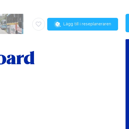
Lägg till i reseplaneraren
oard