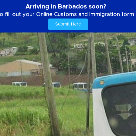
Arriving in Barbados soon?
o fill out your Online Customs and Immigration form b
Submit Here