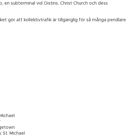
ip, en subterminal vid Oistins, Christ Church och dess
et gör att kollektivtrafik är tillgänglig för så många pendlare
Michael
r
idgetown
, St. Michael