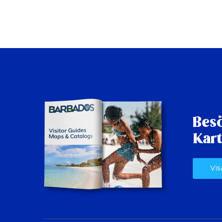
Besö
Kart
Vis