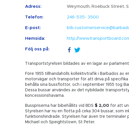
Adress:
Weymouth, Roebuck Street, St
Telefon:
246-535- 3500
E-post:
btb.customerservice@barbado
Hemsida:
http://www.transportboard.co
Följ oss på:
Transportstyrelsen bildades av en lagar av parlament
Före 1955 tillhandahölls kollektivtrafik i Barbados av 
motorvägar och transporter för att driva på specifika
behålla sina bussflottor, och i september 1955 tog Ba
Dessa bussar användes av det nybildade transportstyre
koncessionshavarna.
Busspriserna har bibehållits vid BDS
$ 2,00
för att u
Styrelsen har nu en flotta på cirka 304 bussar, som i
funktionshindrade. Styrelsen har även tre terminaler p
Michael och Speightstown, St Peter.