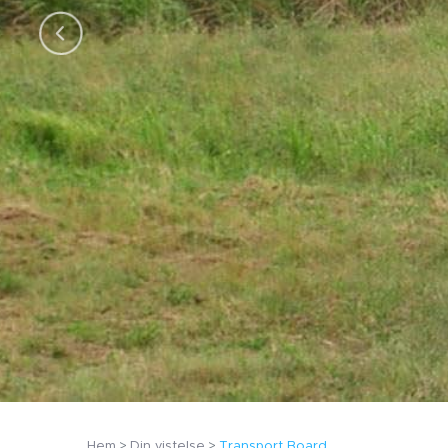
Hem
Din vistelse
Transport Board