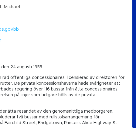
. Michael
s.gov.bb
m
 den 24 augusti 1955.
en rad offentliga concessionaires, licensierad av direktören för
 rutter. De privata koncessionshavarna hade svårigheter att
rbados regering över 116 bussar från åtta concessionaires.
lsen på linjer som tidigare hölls av de privata
nderlätta resandet av den genomsnittliga medborgaren.
nkluderar två bussar med rullstolsarrangemang för
å Fairchild Street, Bridgetown; Princess Alice Highway, St