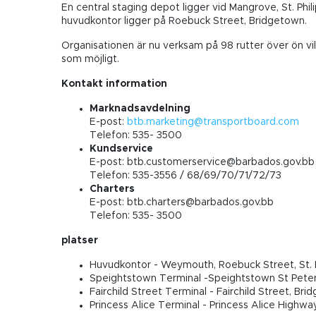
En central staging depot ligger vid Mangrove, St. Phil
huvudkontor ligger på Roebuck Street, Bridgetown.
Organisationen är nu verksam på 98 rutter över ön vilk
som möjligt.
Kontakt information
Marknadsavdelning
E-post:
btb.marketing@transportboard.com
Telefon: 535- 3500
Kundservice
E-post:
btb.customerservice@barbados.gov.bb
Telefon: 535-3556 / 68/69/70/71/72/73
Charters
E-post:
btb.charters@barbados.gov.bb
Telefon: 535- 3500
platser
Huvudkontor - Weymouth, Roebuck Street, St. 
Speightstown Terminal -Speightstown St Pete
Fairchild Street Terminal - Fairchild Street, Br
Princess Alice Terminal - Princess Alice Highway