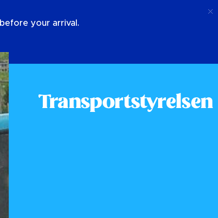
Ring Upp
Logga In
Om Oss
efore your arrival.
Transportstyrelsen