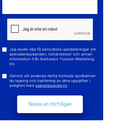
Jag skulle vilja få periodiska uppdateringar om
specialerbjudanden, öshändelser och annan
information från Barbados Tourism Marketing,
Inc.
Genom att använda detta formulär godkänner
du lagring och hantering av dina uppgifter i
enlighet med
sekretesspolicyn