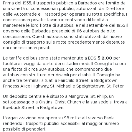
Prima del 1955, il trasporto pubblico a Barbados era fornito da
una varietà di concessionari pubblici, autorizzati dal Direttore
delle Autostrade e Trasporti per operare su rotte specifiche. I
concessionari privati ​​stavano incontrando difficoltà a
mantenere le loro flotte di autobus, e nel settembre del 1955 il
governo delle Barbados prese più di 116 autobus da otto
concessionari. Questi autobus sono stati utilizzati dal nuovo
consiglio di trasporto sulle rotte precedentemente detenute
dai concessionari privati.
Le tariffe dei bus sono state mantenute a BDS
$ 2,00
per
facilitare i viaggi da parte dei cittadini medi. Il Consiglio ha ora
una flotta di circa 304 autobus, che comprendono due
autobus con strutture per disabili per disabili. Il Consiglio ha
anche tre terminali situati a Fairchild Street, a Bridgetown;
Princess Alice Highway, St. Michael e Speightstown, St. Peter.
Un deposito centrale è situato a Mangrove, St. Philip, un
sottopassaggio a Oistins, Christ Church e la sua sede si trova a
Roebuck Street, a Bridgetown.
L'organizzazione ora opera su 98 rotte attraverso l'isola,
rendendo i trasporti pubblici accessibili al maggior numero
possibile di pendolari.