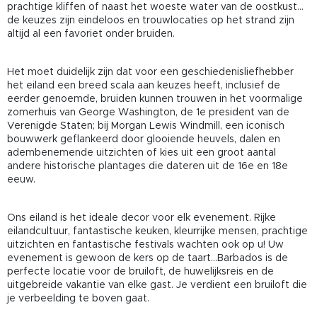
prachtige kliffen of naast het woeste water van de oostkust...
de keuzes zijn eindeloos en trouwlocaties op het strand zijn
altijd al een favoriet onder bruiden.
Het moet duidelijk zijn dat voor een geschiedenisliefhebber
het eiland een breed scala aan keuzes heeft, inclusief de
eerder genoemde, bruiden kunnen trouwen in het voormalige
zomerhuis van George Washington, de 1e president van de
Verenigde Staten; bij Morgan Lewis Windmill, een iconisch
bouwwerk geflankeerd door glooiende heuvels, dalen en
adembenemende uitzichten of kies uit een groot aantal
andere historische plantages die dateren uit de 16e en 18e
eeuw.
Ons eiland is het ideale decor voor elk evenement. Rijke
eilandcultuur, fantastische keuken, kleurrijke mensen, prachtige
uitzichten en fantastische festivals wachten ook op u! Uw
evenement is gewoon de kers op de taart...Barbados is de
perfecte locatie voor de bruiloft, de huwelijksreis en de
uitgebreide vakantie van elke gast. Je verdient een bruiloft die
je verbeelding te boven gaat.