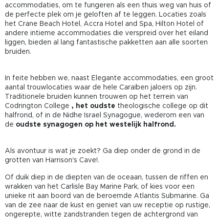
accommodaties, om te fungeren als een thuis weg van huis of
de perfecte plek om je geloften af te leggen. Locaties zoals
het Crane Beach Hotel, Accra Hotel and Spa, Hilton Hotel of
andere intieme accommodaties die verspreid over het eiland
liggen, bieden al lang fantastische pakketten aan alle soorten
bruiden.
In feite hebben we, naast Elegante accommodaties, een groot
aantal trouwlocaties waar de hele Caraïben jaloers op zijn.
Traditionele bruiden kunnen trouwen op het terrein van
Codrington College
, het oudste
theologische college op dit
halfrond, of in de Nidhe Israel Synagogue, wederom een van
de
oudste synagogen
op het westelijk halfrond.
Als avontuur is wat je zoekt? Ga diep onder de grond in de
grotten van Harrison's Cave!.
Of duik diep in de diepten van de oceaan, tussen de riffen en
wrakken van het Carlisle Bay Marine Park, of kies voor een
unieke rit aan boord van de beroemde Atlantis Submarine. Ga
van de zee naar de kust en geniet van uw receptie op rustige,
ongerepte, witte zandstranden tegen de achtergrond van