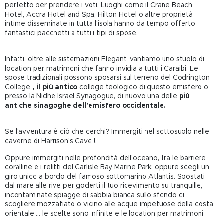
perfetto per prendere i voti. Luoghi come il Crane Beach
Hotel, Accra Hotel and Spa, Hilton Hotel o altre proprietà
intime disseminate in tutta l'isola hanno da tempo offerto
fantastici pacchetti a tutti i tipi di spose.
Infatti, oltre alle sistemazioni Elegant, vantiamo uno stuolo di
location per matrimoni che fanno invidia a tutti i Caraibi. Le
spose tradizionali possono sposarsi sul terreno del Codrington
College
, il più antico
college teologico di questo emisfero o
presso la Nidhe Israel Synagogue, di nuovo una delle
più
antiche sinagoghe
dell'emisfero occidentale.
Se l'avventura è ciò che cerchi? Immergiti nel sottosuolo nelle
caverne di Harrison's Cave !.
Oppure immergiti nelle profondità dell'oceano, tra le barriere
coralline e i relitti del Carlisle Bay Marine Park, oppure scegli un
giro unico a bordo del famoso sottomarino Atlantis. Spostati
dal mare alle rive per goderti il tuo ricevimento su tranquille,
incontaminate spiagge di sabbia bianca sullo sfondo di
scogliere mozzafiato o vicino alle acque impetuose della costa
orientale ... le scelte sono infinite e le location per matrimoni