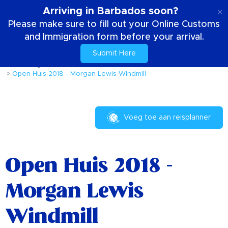
NL
Arriving in Barbados soon?
Please make sure to fill out your Online Customs
and Immigration form before your arrival.
Submit Here
Huis
Dingen om te doen
Evenementen en festivals
Open Huis 2018 - Morgan Lewis Windmill
Voeg toe aan reisplanner
Open Huis 2018 -
Morgan Lewis
Windmill