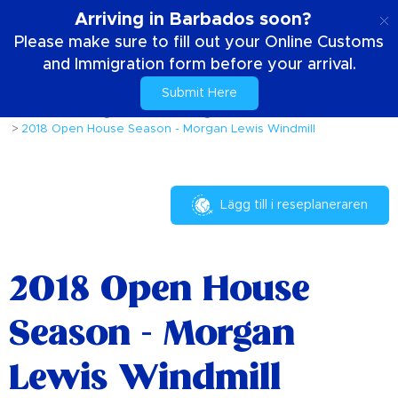
SE
Arriving in Barbados soon?
Please make sure to fill out your Online Customs
and Immigration form before your arrival.
Submit Here
Hem
Saker att göra
Evenemang och festivaler
2018 Open House Season - Morgan Lewis Windmill
Lägg till i reseplaneraren
2018 Open House
Season - Morgan
Lewis Windmill