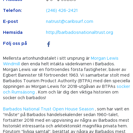
Telefon:
(246) 426-2421
E-post
natrust@caribsurf.com
Hemsida
http://barbadosnationaltrust.org
Följ oss på
Mellersta artonhundratalet i sitt ursprung är
Morgan Lewis
Windmill
den enda helt intakta väderkvarnen i Barbados.
Morgan Lewis var en förtroendes första fastigheter, bäver av
Egbert Bannister till förtroendet 1963. Vi samarbetar stolt med
Barbados Tourism Product Authority (BTPA) med den speciella
öppningen av Morgan Lewis för 2018-utgåvan av BTPAs
socker
och Rumsäsong
. Kom och lär dig den viktiga historien om
socker och barbados!
Barbados National Trust Open House Season
, som har varit en
"måste" på Barbados händelsekalender sedan 1960-talet,
fortsätter 2018 med en uppvisning av några av Barbados mest
historiskt intressanta och arkitektoniskt magnifika privata hem.
Förutom "livliga samtal", berättat av några av Barbados mest