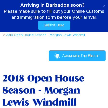
IT
Arriving in Barbados soon?
Please make sure to fill out your Online Customs
and Immigration form before your arrival.
Submit Here
Casa
Cose da fare
Eventi e Festival
2018 Open House Season - Morgan Lewis Windmill
Aggiungi a Trip Planner
2018 Open House
Season - Morgan
Lewis Windmill