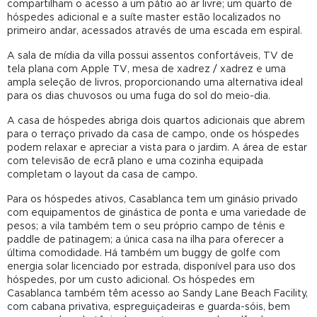
compartilham o acesso a um pátio ao ar livre; um quarto de
hóspedes adicional e a suíte master estão localizados no
primeiro andar, acessados ​​através de uma escada em espiral.
A sala de mídia da villa possui assentos confortáveis, TV de
tela plana com Apple TV, mesa de xadrez / xadrez e uma
ampla seleção de livros, proporcionando uma alternativa ideal
para os dias chuvosos ou uma fuga do sol do meio-dia.
A casa de hóspedes abriga dois quartos adicionais que abrem
para o terraço privado da casa de campo, onde os hóspedes
podem relaxar e apreciar a vista para o jardim. A área de estar
com televisão de ecrã plano e uma cozinha equipada
completam o layout da casa de campo.
Para os hóspedes ativos, Casablanca tem um ginásio privado
com equipamentos de ginástica de ponta e uma variedade de
pesos; a vila também tem o seu próprio campo de ténis e
paddle de patinagem; a única casa na ilha para oferecer a
última comodidade. Há também um buggy de golfe com
energia solar licenciado por estrada, disponível para uso dos
hóspedes, por um custo adicional. Os hóspedes em
Casablanca também têm acesso ao Sandy Lane Beach Facility,
com cabana privativa, espreguiçadeiras e guarda-sóis, bem