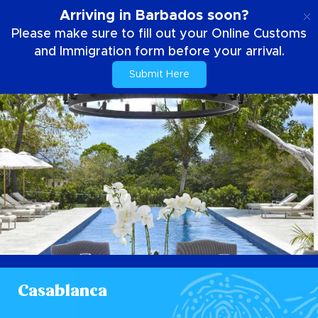
PT
Arriving in Barbados soon?
Please make sure to fill out your Online Customs
and Immigration form before your arrival.
Submit Here
Casablanca