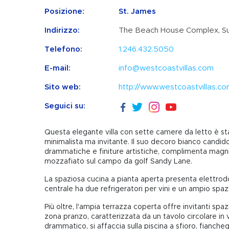
Posizione:
St. James
Indirizzo:
The Beach House Complex, Su
Telefono:
1.246.432.5050
E-mail:
info@westcoastvillas.com
Sito web:
http://www.westcoastvillas.c
Seguici su:
Questa elegante villa con sette camere da letto è s
minimalista ma invitante. Il suo decoro bianco candid
drammatiche e finiture artistiche, complimenta magnifi
mozzafiato sul campo da golf Sandy Lane.
La spaziosa cucina a pianta aperta presenta elettrodom
centrale ha due refrigeratori per vini e un ampio spaz
Più oltre, l'ampia terrazza coperta offre invitanti spaz
zona pranzo, caratterizzata da un tavolo circolare in
drammatico, si affaccia sulla piscina a sfioro, fianch