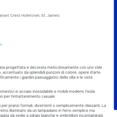
nset Crest Holetown, St. James
om
tata progettata e decorata meticolosamente con uno stile
o, accentuato da splendidi punzoni di colore, opere d'arte
camente i giardini paesaggistici della villa e le viste
estici in acciaio inossidabile e mobili moderni; l'isola
io per l'intrattenimento casuale.
i per pranzi formali, divertenti o semplicemente rilassanti. La
 vetro illuminato da un lampadario in ferro semplice ma
eggiata da sedie a sdraio bianche e ombrelloni incontaminati.