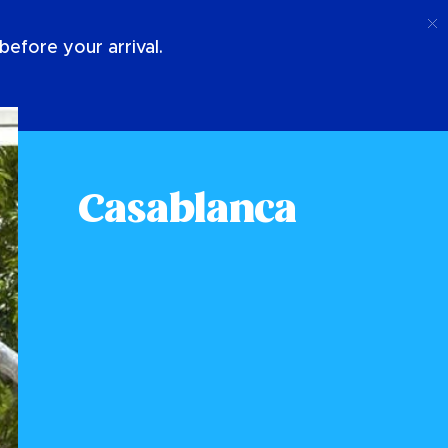
Chiamata
Login
Chi Siamo
efore your arrival.
Casablanca