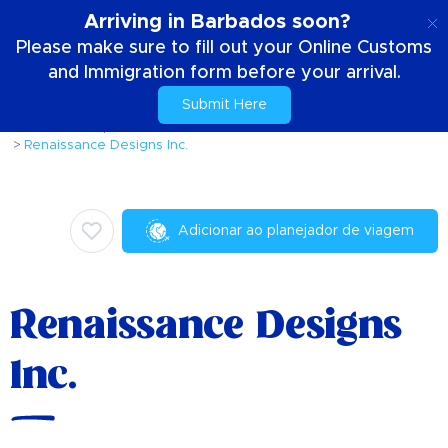
PT
Arriving in Barbados soon?
Please make sure to fill out your Online Customs
and Immigration form before your arrival.
Submit Here
Casa
Coisas para fazer
Casamentos e Romance
Renaissance Designs Inc.
Adicionar ao planejador de viagem
Renaissance Designs
Inc.