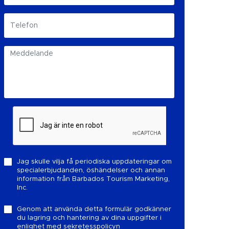
Jag skulle vilja få periodiska uppdateringar om
specialerbjudanden, öshändelser och annan
information från Barbados Tourism Marketing,
Inc.
Genom att använda detta formulär godkänner
du lagring och hantering av dina uppgifter i
enlighet med
sekretesspolicyn