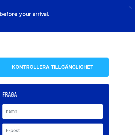
Ring Upp
Logga In
Om Oss
efore your arrival.
KONTROLLERA TILLGÄNGLIGHET
FRÅGA