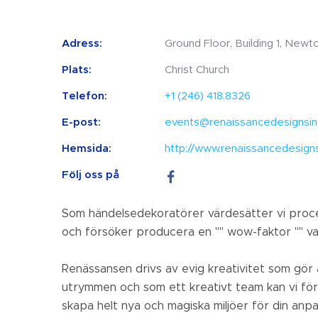
Adress:
Ground Floor, Building 1, Newto
Plats:
Christ Church
Telefon:
+1 (246) 418.8326
E-post:
events@renaissancedesignsi
Hemsida:
http://www.renaissancedesign
Följ oss på
Som händelsedekoratörer värdesätter vi proce
och försöker producera en "" wow-faktor "" var
Renässansen drivs av evig kreativitet som gör a
utrymmen och som ett kreativt team kan vi för
skapa helt nya och magiska miljöer för din an