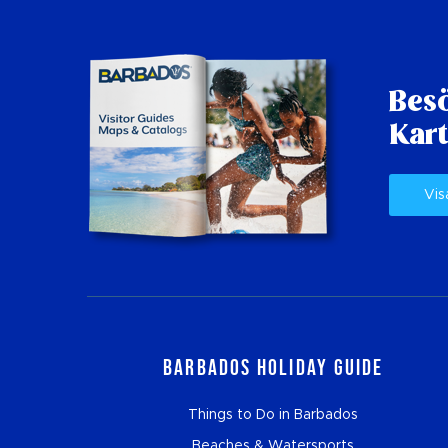
Besö
Kart
Vis
Barbados Holiday Guide
Things to Do in Barbados
Beaches & Watersports