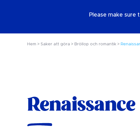
SE
Please make sure t
Hem
Saker att göra
Bröllop och romantik
Renaissan
Renaissance 