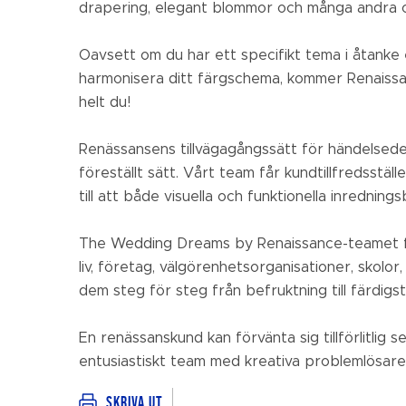
drapering, elegant blommor och många andra o
Oavsett om du har ett specifikt tema i åtanke e
harmonisera ditt färgschema, kommer Renaissa
helt du!
Renässansens tillvägagångssätt för händelsed
föreställt sätt. Vårt team får kundtillfredsstäl
till att både visuella och funktionella inredni
The Wedding Dreams by Renaissance-teamet för
liv, företag, välgörenhetsorganisationer, skolor
dem steg för steg från befruktning till färdigst
En renässanskund kan förvänta sig tillförlitlig s
entusiastiskt team med kreativa problemlösare
Skriva ut