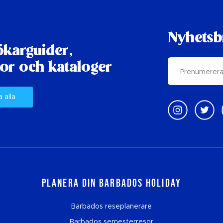
Nyhetsb
karguider,
or och kataloger
a alla
Planera din Barbados Holiday
Barbados reseplanerare
Barbados semesterresor