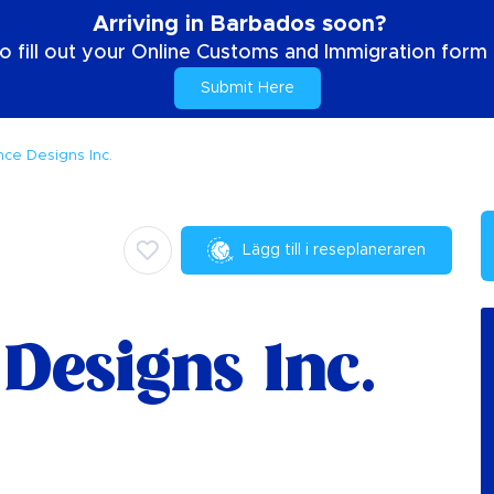
Arriving in Barbados soon?
o fill out your Online Customs and Immigration form b
Submit Here
ce Designs Inc.
Lägg till i reseplaneraren
Designs Inc.