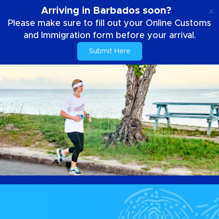
PT
Arriving in Barbados soon?
Please make sure to fill out your Online Customs
and Immigration form before your arrival.
Submit Here