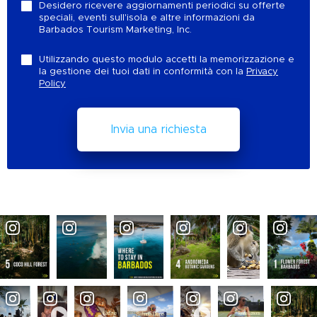
Desidero ricevere aggiornamenti periodici su offerte
speciali, eventi sull'isola e altre informazioni da
Barbados Tourism Marketing, Inc.
Utilizzando questo modulo accetti la memorizzazione e
la gestione dei tuoi dati in conformità con la
Privacy
Policy