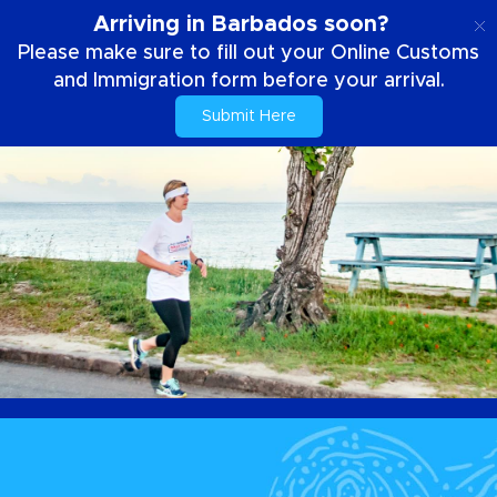
IT
Arriving in Barbados soon?
Please make sure to fill out your Online Customs
and Immigration form before your arrival.
Submit Here