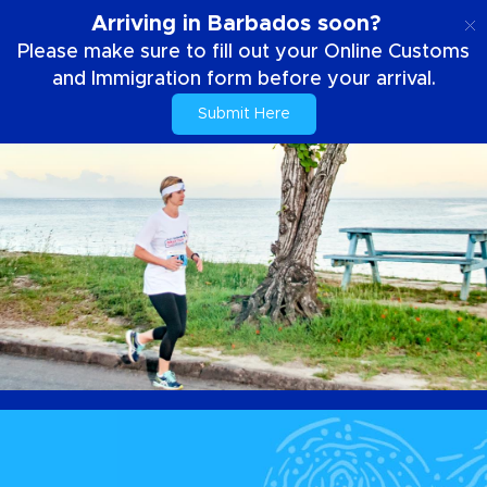
DE
Arriving in Barbados soon?
Please make sure to fill out your Online Customs
and Immigration form before your arrival.
Submit Here