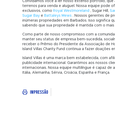
Convidamos você a ler nosso extenso portfólio, que 
terrenos para venda e aluguel. Nossa equipe pode
exclusivos, como
Royal Westmoreland
, Sugar Hill,
Sa
Sugar Bay
e
Battaleys Mews
. Nossos gerentes de pr
inúmeras propriedades em Barbados. Isso significa que
sabendo que sua propriedade é mantida com o mais
Como parte de nosso compromisso com a comunidade 
manter seu status de empresa bem-sucedida, social
receber o Prêmio do Presidente da Associação de Hot
Island Villas Charity Fund continua a fazer doações e
Island Villas é uma marca bem estabelecida, com afili
publicidade internacional. Garantimos aos nossos cli
internacionais. Nossa equipe multilíngue é capaz de at
Itália, Alemanha, Sérvia, Croácia, Espanha e França.
Impressão