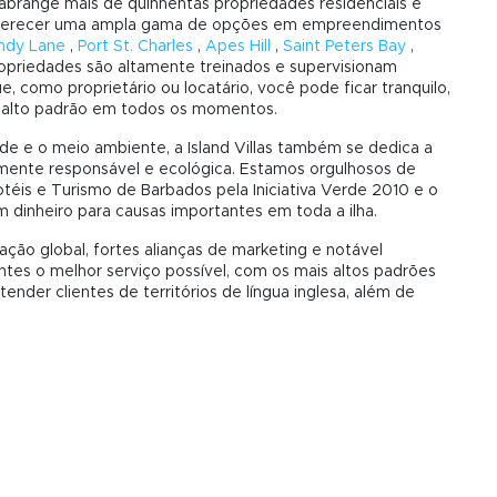
abrange mais de quinhentas propriedades residenciais e
 oferecer uma ampla gama de opções em empreendimentos
ndy Lane
,
Port St. Charles
,
Apes Hill
,
Saint Peters Bay
,
opriedades são altamente treinados e supervisionam
, como proprietário ou locatário, você pode ficar tranquilo,
 alto padrão em todos os momentos.
e o meio ambiente, a Island Villas também se dedica a
mente responsável e ecológica. Estamos orgulhosos de
éis e Turismo de Barbados pela Iniciativa Verde 2010 e o
m dinheiro para causas importantes em toda a ilha.
ação global, fortes alianças de marketing e notável
entes o melhor serviço possível, com os mais altos padrões
ender clientes de territórios de língua inglesa, além de