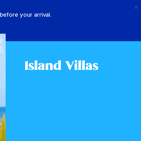
Ligar
Conecte-Se
Sobre Nós
efore your arrival.
Island Villas