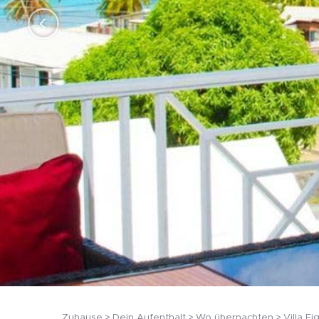
Zuhause
Dein Aufenthalt
Wo übernachten
Villa E