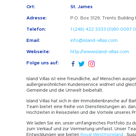
Ort:
St. James
Adresse:
P.O. Box 3129, Trents Building
Telefon:
1 (246) 422 3333 (0)80 0097 0
Email:
info@island-villas.com
Webseite:
http://www.island-villas.com
Folge uns auf:
Island Villas ist eine freundliche, auf Menschen ausg
außergewöhnlichen Kundenservice widmet und gleichz
Gemeinde und die Umwelt beibehält.
Island Villas hat sich in der Immobilienbranche auf B
Team bietet eine Reihe von Dienstleistungen an, dar
Hochzeiten in Reisezielen und die Vorteile unseres 
Wir laden Sie ein, unser umfangreiches Portfolio z
zum Verkauf und zur Vermietung umfasst. Unser Team
Entwicklungen wie bieten
Royal Westmoreland
, Suga