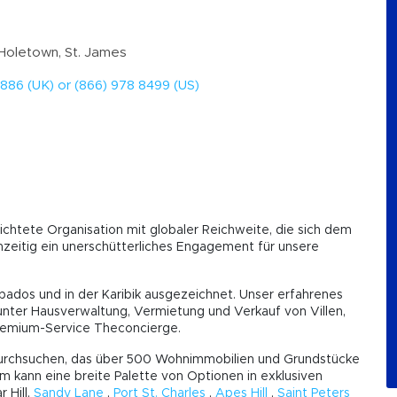
 Holetown, St. James
886 (UK) or (866) 978 8499 (US)
erichtete Organisation mit globaler Reichweite, die sich dem
eitig ein unerschütterliches Engagement für unsere
arbados und in der Karibik ausgezeichnet. Unser erfahrenes
unter Hausverwaltung, Vermietung und Verkauf von Villen,
Premium-Service Theconcierge.
u durchsuchen, das über 500 Wohnimmobilien und Grundstücke
 kann eine breite Palette von Optionen in exklusiven
r Hill,
Sandy Lane
,
Port St. Charles
,
Apes Hill
,
Saint Peters