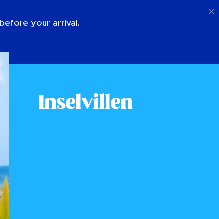
Anruf
Anmeldung
Über Uns
efore your arrival.
Inselvillen