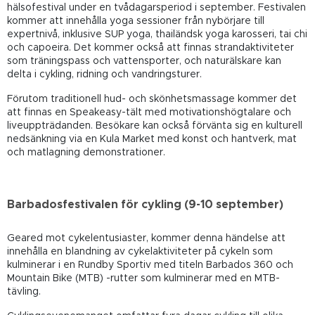
hälsofestival under en tvådagarsperiod i september. Festivalen
kommer att innehålla yoga sessioner från nybörjare till
expertnivå, inklusive SUP yoga, thailändsk yoga karosseri, tai chi
och capoeira. Det kommer också att finnas strandaktiviteter
som träningspass och vattensporter, och naturälskare kan
delta i cykling, ridning och vandringsturer.
Förutom traditionell hud- och skönhetsmassage kommer det
att finnas en Speakeasy-tält med motivationshögtalare och
liveuppträdanden. Besökare kan också förvänta sig en kulturell
nedsänkning via en Kula Market med konst och hantverk, mat
och matlagning demonstrationer.
Barbadosfestivalen för cykling (9-10 september)
Geared mot cykelentusiaster, kommer denna händelse att
innehålla en blandning av cykelaktiviteter på cykeln som
kulminerar i en Rundby Sportiv med titeln Barbados 360 och
Mountain Bike (MTB) -rutter som kulminerar med en MTB-
tävling.