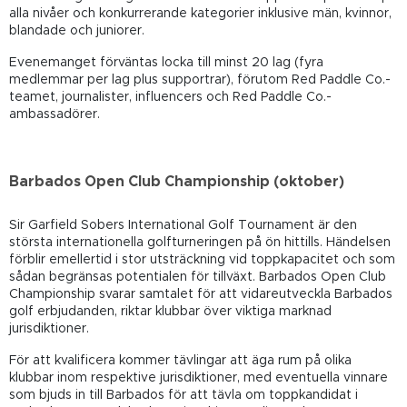
alla nivåer och konkurrerande kategorier inklusive män, kvinnor,
blandade och juniorer.
Evenemanget förväntas locka till minst 20 lag (fyra
medlemmar per lag plus supportrar), förutom Red Paddle Co.-
teamet, journalister, influencers och Red Paddle Co.-
ambassadörer.
Barbados Open Club Championship (oktober)
Sir Garfield Sobers International Golf Tournament är den
största internationella golfturneringen på ön hittills. Händelsen
förblir emellertid i stor utsträckning vid toppkapacitet och som
sådan begränsas potentialen för tillväxt. Barbados Open Club
Championship svarar samtalet för att vidareutveckla Barbados
golf erbjudanden, riktar klubbar över viktiga marknad
jurisdiktioner.
För att kvalificera kommer tävlingar att äga rum på olika
klubbar inom respektive jurisdiktioner, med eventuella vinnare
som bjuds in till Barbados för att tävla om toppkandidat i