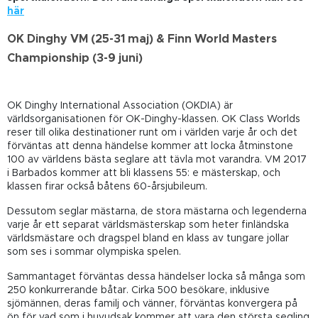
här
OK Dinghy VM (25-31 maj) & Finn World Masters
Championship (3-9 juni)
OK Dinghy International Association (OKDIA) är
världsorganisationen för OK-Dinghy-klassen. OK Class Worlds
reser till olika destinationer runt om i världen varje år och det
förväntas att denna händelse kommer att locka åtminstone
100 av världens bästa seglare att tävla mot varandra. VM 2017
i Barbados kommer att bli klassens 55: e mästerskap, och
klassen firar också båtens 60-årsjubileum.
Dessutom seglar mästarna, de stora mästarna och legenderna
varje år ett separat världsmästerskap som heter finländska
världsmästare och dragspel bland en klass av tungare jollar
som ses i sommar olympiska spelen.
Sammantaget förväntas dessa händelser locka så många som
250 konkurrerande båtar. Cirka 500 besökare, inklusive
sjömännen, deras familj och vänner, förväntas konvergera på
ön för vad som i huvudsak kommer att vara den största segling