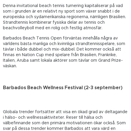
Denna invitational beach tennis turnering kapitaliserar på vad
som i grunden är en relativt ny sport som växer snabbt i de
europeiska och sydamerikanska regionerna, nämligen Brasilien.
Strandtennis kombinerar fysiska delar av tennis och
beachvolleyboll med en rolig och festlig atmosfär.
Barbados Beach Tennis Open förväntas innehålla några av
världens bästa manliga och kvinnliga strandtennisspelare, som
tävlar i både dubbel och mix-dubbel. Det kommer också att
finnas en Nation Cup med spelare från Brasilien, Frankrike,
Italien, Aruba samt lokala aktörer som tävlar om Grand Prize-
väskan.
Barbados Beach Wellness Festival (2-3 september)
Globala trender fortsätter att visa en ökad grad av deltagande
i hälso- och wellnessaktiviteter. Reser till hälsa och
välbefinnande som den primära motivationen ökar också. Som
svar på dessa trender kommer Barbados att vara värd en