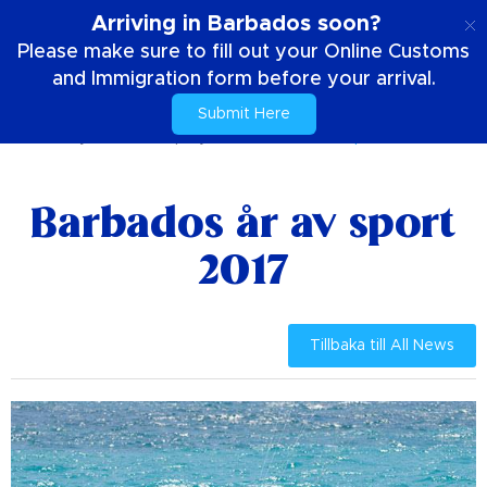
SE
Arriving in Barbados soon?
Please make sure to fill out your Online Customs
and Immigration form before your arrival.
Submit Here
Hem
Nyheter & Kampanjer
Barbados år av sport 2017
Barbados år av sport
2017
Tillbaka till All News