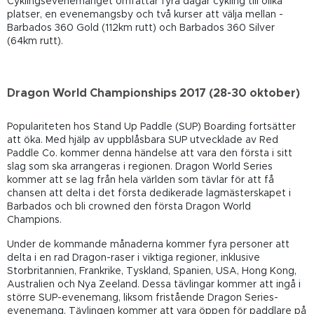
Cyklingsevenemanget omfattar fyra dagar cykling till olika
platser, en evenemangsby och två kurser att välja mellan -
Barbados 360 Gold (112km rutt) och Barbados 360 Silver
(64km rutt).
Dragon World Championships 2017 (28-30 oktober)
Populariteten hos Stand Up Paddle (SUP) Boarding fortsätter
att öka. Med hjälp av uppblåsbara SUP utvecklade av Red
Paddle Co. kommer denna händelse att vara den första i sitt
slag som ska arrangeras i regionen. Dragon World Series
kommer att se lag från hela världen som tävlar för att få
chansen att delta i det första dedikerade lagmästerskapet i
Barbados och bli crowned den första Dragon World
Champions.
Under de kommande månaderna kommer fyra personer att
delta i en rad Dragon-raser i viktiga regioner, inklusive
Storbritannien, Frankrike, Tyskland, Spanien, USA, Hong Kong,
Australien och Nya Zeeland. Dessa tävlingar kommer att ingå i
större SUP-evenemang, liksom fristående Dragon Series-
evenemang. Tävlingen kommer att vara öppen för paddlare på