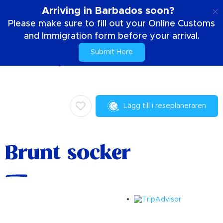
SE
Arriving in Barbados soon?
Please make sure to fill out your Online Customs
and Immigration form before your arrival.
Submit Here
Hem
Saker att göra
Kulinariska
Brunt socker
Lägg till i reseplaneraren
Brunt socker