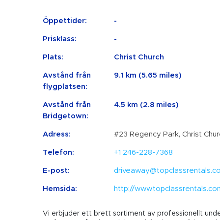
Öppettider:
-
Prisklass:
-
Plats:
Christ Church
Avstånd från
9.1 km (5.65 miles)
flygplatsen:
Avstånd från
4.5 km (2.8 miles)
Bridgetown:
Adress:
#23 Regency Park, Christ Chur
Telefon:
+1 246-228-7368
E-post:
driveaway@topclassrentals.c
Hemsida:
http://www.topclassrentals.co
Vi erbjuder ett brett sortiment av professionellt und