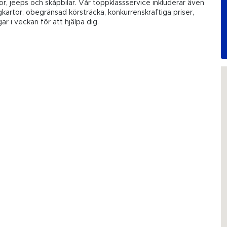
r, jeeps och skåpbilar. Vår toppklassservice inkluderar även
gkartor, obegränsad körsträcka, konkurrenskraftiga priser,
r i veckan för att hjälpa dig.