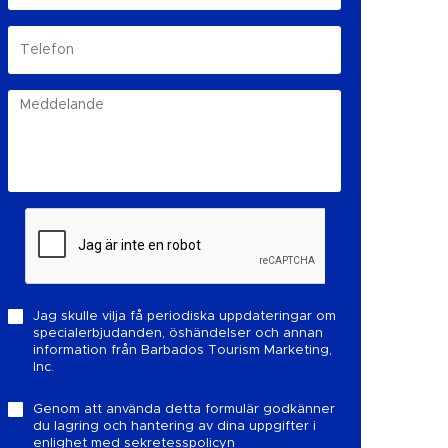
Jag skulle vilja få periodiska uppdateringar om
specialerbjudanden, öshändelser och annan
information från Barbados Tourism Marketing,
Inc.
Genom att använda detta formulär godkänner
du lagring och hantering av dina uppgifter i
enlighet med
sekretesspolicyn