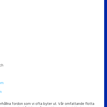
ch
om
m
erhållna fordon som vi ofta byter ut. Vår omfattande flotta