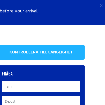
Ring Upp
Logga In
Om Oss
efore your arrival.
KONTROLLERA TILLGÄNGLIGHET
FRÅGA