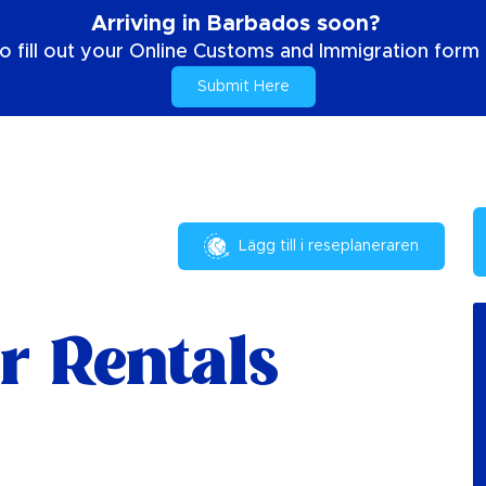
Arriving in Barbados soon?
o fill out your Online Customs and Immigration form b
Submit Here
Lägg till i reseplaneraren
r Rentals