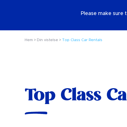
SE
Please make sure t
Hem
Din vistelse
Top Class Car Rentals
Top Class Ca