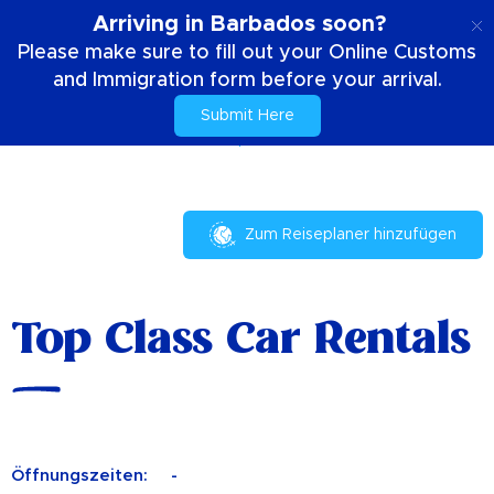
DE
Arriving in Barbados soon?
Please make sure to fill out your Online Customs
and Immigration form before your arrival.
Submit Here
Zuhause
Dein Aufenthalt
Top Class Car Rentals
Zum Reiseplaner hinzufügen
Top Class Car Rentals
Öffnungszeiten:
-