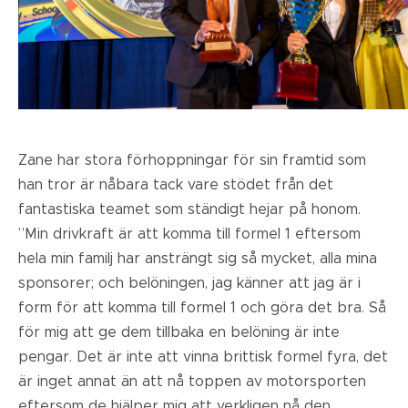
Zane har stora förhoppningar för sin framtid som
han tror är nåbara tack vare stödet från det
fantastiska teamet som ständigt hejar på honom.
”Min drivkraft är att komma till formel 1 eftersom
hela min familj har ansträngt sig så mycket, alla mina
sponsorer; och belöningen, jag känner att jag är i
form för att komma till formel 1 och göra det bra. Så
för mig att ge dem tillbaka en belöning är inte
pengar. Det är inte att vinna brittisk formel fyra, det
är inget annat än att nå toppen av motorsporten
eftersom de hjälper mig att verkligen nå den