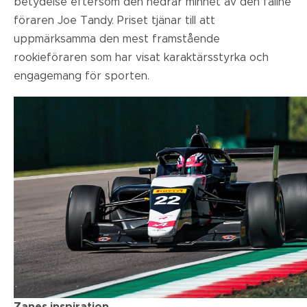
betydelse eftersom den hedrar minnet av den fallne
föraren Joe Tandy. Priset tjänar till att
uppmärksamma den mest framstående
rookieföraren som har visat karaktärsstyrka och
engagemang för sporten.