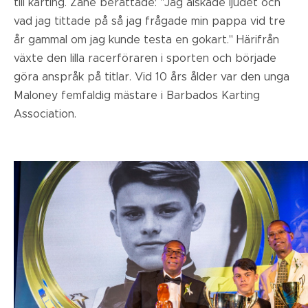
till karting. Zane berättade: "Jag älskade ljudet och
vad jag tittade på så jag frågade min pappa vid tre
år gammal om jag kunde testa en gokart." Härifrån
växte den lilla racerföraren i sporten och började
göra anspråk på titlar. Vid 10 års ålder var den unga
Maloney femfaldig mästare i Barbados Karting
Association.