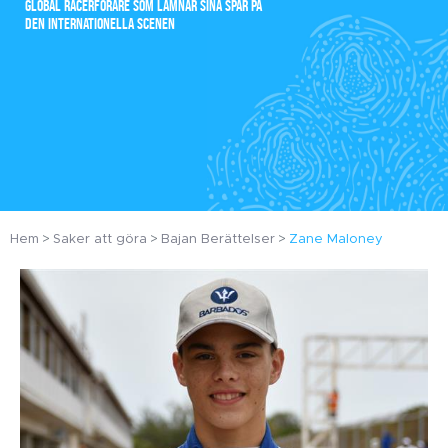
GLOBAL RACERFÖRARE SOM LÄMNAR SINA SPÅR PÅ
DEN INTERNATIONELLA SCENEN
Hem
Saker att göra
Bajan Berättelser
Zane Maloney