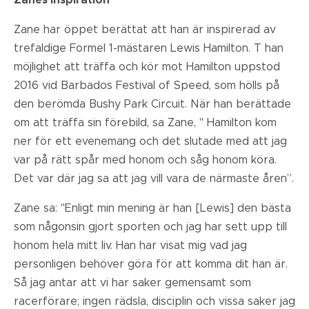
Zanes inspiration
Zane har öppet berättat att han är inspirerad av
trefaldige Formel 1-mästaren Lewis Hamilton. T
han
möjlighet att träffa och kör mot Hamilton uppstod
2016 vid Barbados Festival of Speed, som hölls på
den berömda Bushy Park Circuit.
När han berättade
om att träffa sin förebild, sa Zane, "
Hamilton kom
ner för ett evenemang och det slutade med att jag
var på rätt spår med honom och såg honom köra.
Det var där jag sa att jag vill vara de närmaste åren”.
Zane sa: "Enligt min mening är han [Lewis] den bästa
som någonsin gjort sporten och jag har sett upp till
honom hela mitt liv. Han har visat mig vad jag
personligen behöver göra för att komma dit han är.
Så jag antar att vi har saker gemensamt som
racerförare; ingen rädsla, disciplin och vissa saker jag